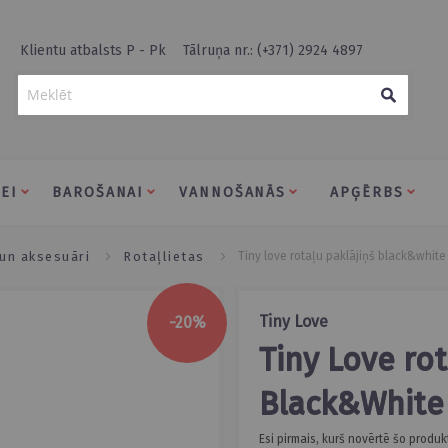
Klientu atbalsts P - Pk
Tālruņa nr.: (+371) 2924 4897
Meklēt
EI
BAROŠANAI
VANNOŠANĀS
APĢĒRBS
 un aksesuāri
rotaļlietas
tiny love rotaļu paklājiņš black&white
Tiny Love
-20%
Tiny Love rotaļu paklājiņš
Black&White
Esi pirmais, kurš novērtē šo produk