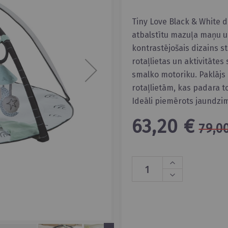
Tiny Love Black & White da
atbalstītu mazuļa maņu u
kontrastējošais dizains s
rotaļlietas un aktivitātes
smalko motoriku. Paklāj
rotaļlietām, kas padara 
Ideāli piemērots jaundzim
63,20 €
79,0