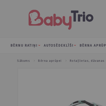
Skip
to
Content
BĒRNU RATIŅI
AUTOSĒDEKLĪŠI
BĒRNA APRŪP
sākums
bērna aprūpei
rotaļlietas, dāvanas
Skip
to
the
end
of
the
images
gallery