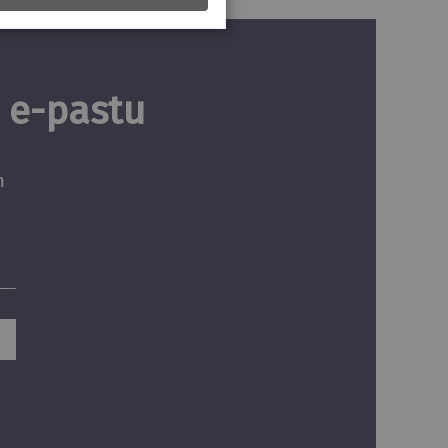
u e-pastu
m