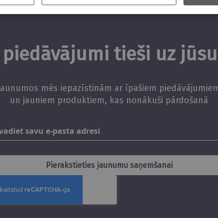
piedāvājumi tieši uz jūs
Jaunumos mēs iepazīstinām ar īpašiem piedāvājumie
un jauniem produktiem, kas nonākuši pārdošanā
Abonējiet
jaunumus
Pierakstieties jaunumu saņemšanai