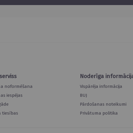
serviss
Noderīga informācij
ma noformēšana
Vispārēja informācija
s iespējas
BUJ
gāde
Pārdošanas noteikumi
 tiesības
Privātuma politika