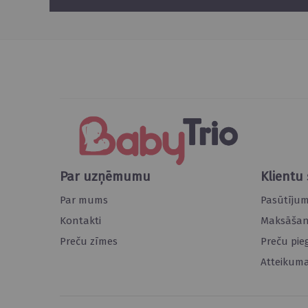
Par uzņēmumu
Klientu 
Par mums
Pasūtīju
Kontakti
Maksāšana
Preču zīmes
Preču pie
Atteikuma