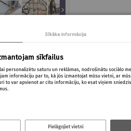
Sīkāka informācija
zmantojam sīkfailus
lai personalizētu saturu un reklāmas, nodrošinātu sociālo me
am informāciju par to, kā jūs izmantojat mūsu vietni, ar mūs
nteresantām aktivitātēm. Nodrošina vizuālu, audio un taustes 
i to var apvienot ar citu informāciju, ko esat viņiem sniedzis v
mus.
stimulē mazuļa augšanu un attīstību. Regulējamas arkas: Lai m
Pielāgojiet vietni