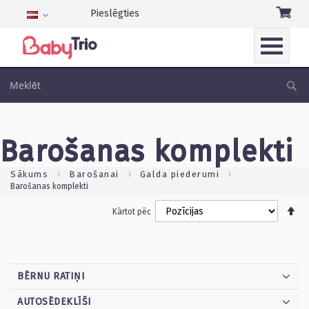
Pieslēgties
Language
Skip
to
Me
Content
barošanas komplekti
sākums
barošanai
galda piederumi
barošanas komplekti
Ie
Kārtot pēc
di
se
BĒRNU RATIŅI
AUTOSĒDEKLĪŠI