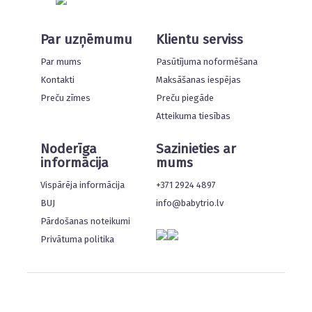
Par uzņēmumu
Klientu serviss
Par mums
Pasūtījuma noformēšana
Kontakti
Maksāšanas iespējas
Preču zīmes
Preču piegāde
Atteikuma tiesības
Noderīga
Sazinieties ar
informācija
mums
Vispārēja informācija
+371 2924 4897
BUJ
info@babytrio.lv
Pārdošanas noteikumi
Privātuma politika