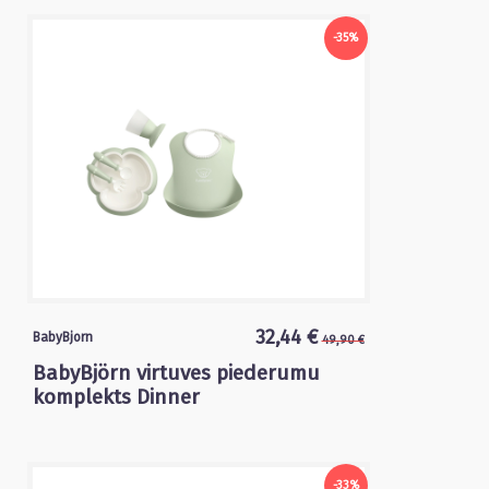
-35%
32,44 €
BabyBjorn
49,90 €
BabyBjörn virtuves piederumu
komplekts Dinner
-33%