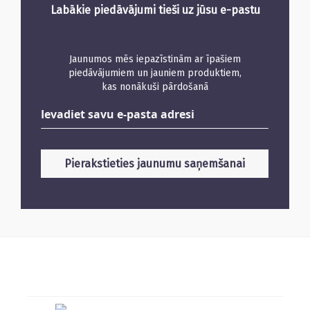
Labākie piedāvājumi tieši uz jūsu e-pastu
Jaunumos mēs iepazīstinām ar īpašiem
piedāvājumiem un jauniem produktiem,
kas nonākuši pārdošanā
Abonējiet
jaunumus
Pierakstieties jaunumu saņemšanai