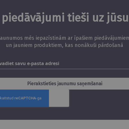
piedāvājumi tieši uz jūs
Jaunumos mēs iepazīstinām ar īpašiem piedāvājumie
un jauniem produktiem, kas nonākuši pārdošanā
Abonējiet
jaunumus
Pierakstieties jaunumu saņemšanai