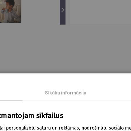
Sīkāka informācija
ārtikas silikona
imulē smaganas un zobus
e, ar kuras palīdzību zobu birste paliek vertikālā stāvoklī
zmantojam sīkfailus
sargapvalks, lai novērstu nosmakšanu
lai personalizētu saturu un reklāmas, nodrošinātu sociālo me