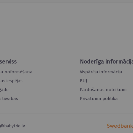
serviss
Noderīga informācij
ma noformēšana
Vispārēja informācija
s iespējas
BUJ
gāde
Pārdošanas noteikumi
 tiesības
Privātuma politika
o@babytrio.lv