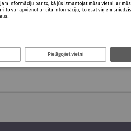
am informāciju par to, kā jūs izmantojat mūsu vietni, ar mūs
i to var apvienot ar citu informāciju, ko esat viņiem sniedzis v
mus.
Pielāgojiet vietni
ožūt.