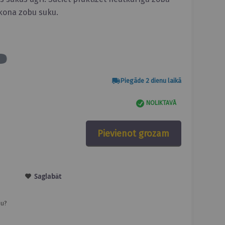
kona zobu suku.
Piegāde 2 dienu laikā
NOLIKTAVĀ
Pievienot grozam
Saglabāt
ju?