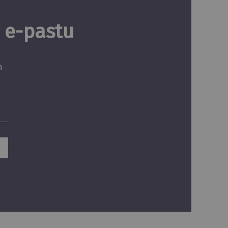
u e-pastu
m