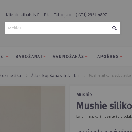
Klientu atbalsts P - Pk
Tālruņa nr.: (+371) 2924 4897
Meklēt
EI
BAROŠANAI
VANNOŠANĀS
APĢĒRBS
 kosmētika
ādas kopšanas līdzekļi
mushie silikona zobu suka
Mushie
Mushie sili
Esi pirmais, kurš novērtē šo produk
Labu ieradumu veidošanās