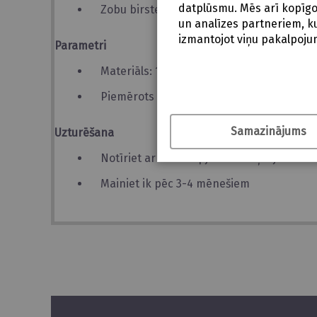
datplūsmu. Mēs arī kopīgoj
Zobu birste ir droša un viegli lietojama!
un analīzes partneriem, kur
izmantojot viņu pakalpoju
Parametri
Materiāls: 100% pārtikas silikona
Piemērots visiem vecumiem
Samazinājums
Uzturēšana
Notīriet ar siltu ziepjūdeni un ļaujiet tai n
Mainiet ik pēc 3-4 mēnešiem