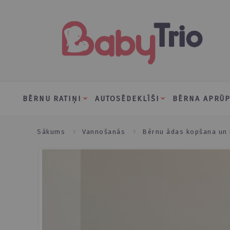
Skip
to
Content
BĒRNU RATIŅI
AUTOSĒDEKLĪŠI
BĒRNA APRŪP
sākums
vannošanās
bērnu ādas kopšana un
Skip
to
the
end
of
the
images
gallery