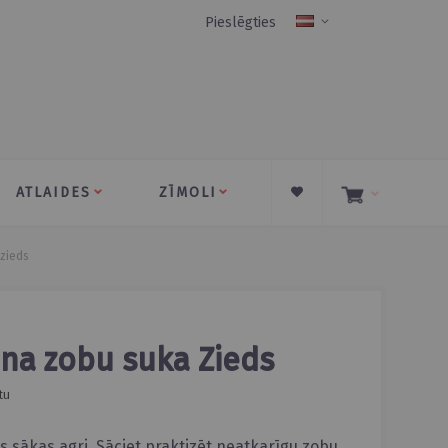
Pieslēgties
Language
ATLAIDES
ZĪMOLI
 zieds
kona zobu suka Zieds
tu
 sākas agri. Sāciet praktizēt neatkarīgu zobu