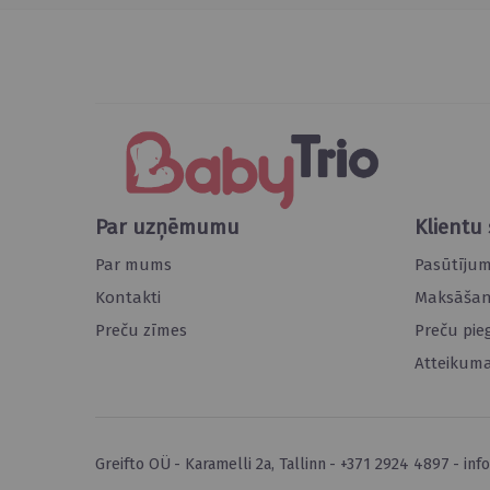
Par uzņēmumu
Klientu 
Par mums
Pasūtīju
Kontakti
Maksāšana
Preču zīmes
Preču pie
Atteikuma
Greifto OÜ
Karamelli 2a, Tallinn
+371 2924 4897
inf