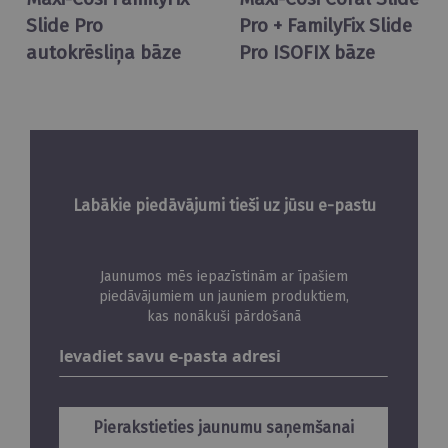
Slide Pro
Pro + FamilyFix Slide
autokrēsliņa bāze
Pro ISOFIX bāze
Labākie piedāvājumi tieši uz jūsu e-pastu
Jaunumos mēs iepazīstinām ar īpašiem
piedāvājumiem un jauniem produktiem,
kas nonākuši pārdošanā
Abonējiet
jaunumus
Pierakstieties jaunumu saņemšanai