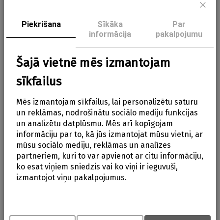
Apraksts:
Aizve
Piekrišana
Sīkāka
Par
SlideTech®2 sistēma balstīta uz FamilyFix
informācija
pakalpojumu
Slide Pro bāzes – mehānisms, kas
izvelkas līdz 27 cm
Šajā vietnē mēs izmantojam
3 regulējamas guļus pozīcijas
sīkfailus
3 punktu drošības josta
Mēs izmantojam sīkfailus, lai personalizētu saturu
Ergonomisks rokturis
un reklāmas, nodrošinātu sociālo mediju funkcijas
un analizētu datplūsmu. Mēs arī kopīgojam
Iekļauts jaundzimušā ieliktnis
informāciju par to, kā jūs izmantojat mūsu vietni, ar
mūsu sociālo mediju, reklāmas un analīzes
Liels saulessargs / jumtiņš
partneriem, kuri to var apvienot ar citu informāciju,
i-Size R129/04 drošības standarts
ko esat viņiem sniedzis vai ko viņi ir ieguvuši,
izmantojot viņu pakalpojumus.
Uzstādāms ar ISOFIX bāzi vai drošības
jostu