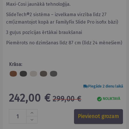
Maxi-Cosi jaunākā tehnoloģija.
SlideTech®2 sistēma – izvelkama virzība līdz 27
cm(izmantojot kopā ar FamilyFix Slide Pro isofix bāzi)
3 guļus pozīcijas ērtākai braukšanai
Piemērots no dzimšanas līdz 87 cm (līdz 24 mēnešiem)
Krāsa:
Piegāde 2 dienu laikā
242,00 €
299,00 €
NOLIKTAVĀ
Pievienot grozam