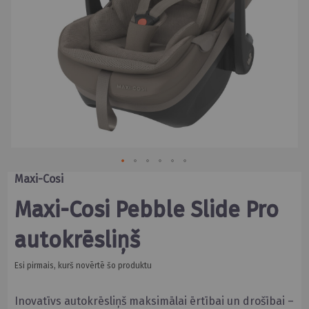
Skip
Maxi-Cosi
to
the
Maxi-Cosi Pebble Slide Pro
beginning
of
autokrēsliņš
the
images
gallery
Esi pirmais, kurš novērtē šo produktu
Inovatīvs autokrēsliņš maksimālai ērtībai un drošībai –