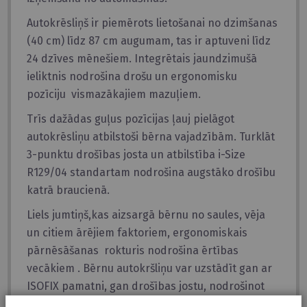
Autokrēsliņš ir piemērots lietošanai no dzimšanas
(40 cm) līdz 87 cm augumam, tas ir aptuveni līdz
24 dzīves mēnešiem. Integrētais jaundzimušā
ieliktnis nodrošina drošu un ergonomisku
pozīciju vismazākajiem mazuļiem.
Trīs dažādas guļus pozīcijas ļauj pielāgot
autokrēsliņu atbilstoši bērna vajadzībām. Turklāt
3-punktu drošības josta un atbilstība i-Size
R129/04 standartam nodrošina augstāko drošību
katrā braucienā.
Liels jumtiņš,kas aizsargā bērnu no saules, vēja
un citiem ārējiem faktoriem, ergonomiskais
pārnēsāšanas rokturis nodrošina ērtības
vecākiem . Bērnu autokršliņu var uzstādīt gan ar
ISOFIX pamatni, gan drošības jostu, nodrošinot
elastību dažādiem automobiļiem.