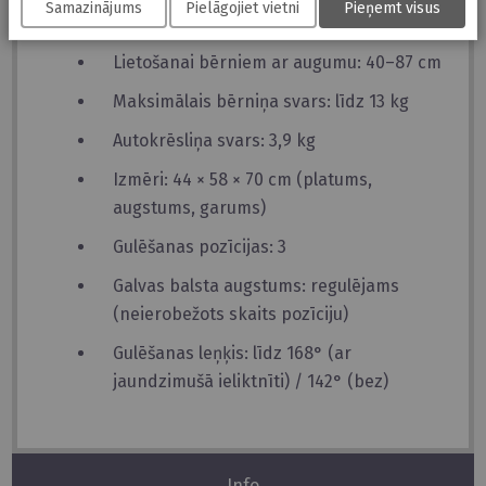
Samazinājums
Pielāgojiet vietni
Pieņemt visus
Parametri:
Lietošanai bērniem ar augumu: 40–87 cm
Maksimālais bērniņa svars: līdz 13 kg
Autokrēsliņa svars: 3,9 kg
Izmēri: 44 × 58 × 70 cm (platums,
augstums, garums)
Gulēšanas pozīcijas: 3
Galvas balsta augstums: regulējams
(neierobežots skaits pozīciju)
Gulēšanas leņķis: līdz 168° (ar
jaundzimušā ieliktnīti) / 142° (bez)
Info