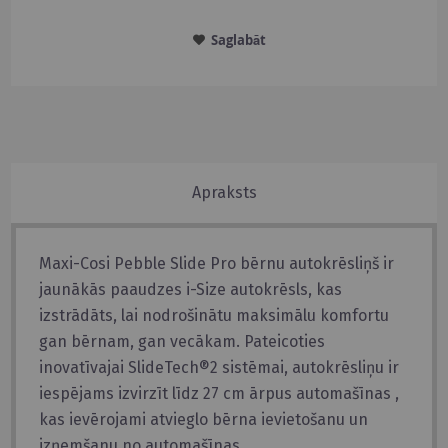
Saglabāt
Apraksts
Maxi-Cosi Pebble Slide Pro bērnu autokrēsliņš ir
jaunākās paaudzes i-Size autokrēsls, kas
izstrādāts, lai nodrošinātu maksimālu komfortu
gan bērnam, gan vecākam. Pateicoties
inovatīvajai SlideTech®2 sistēmai, autokrēsliņu ir
iespējams izvirzīt līdz 27 cm ārpus automašīnas ,
kas ievērojami atvieglo bērna ievietošanu un
izņemšanu no automašīnas.