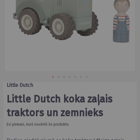
Skip
Little Dutch
to
the
Little Dutch koka zaļais
beginning
of
traktors un zemnieks
the
images
gallery
Esi pirmais, kurš novērtē šo produktu