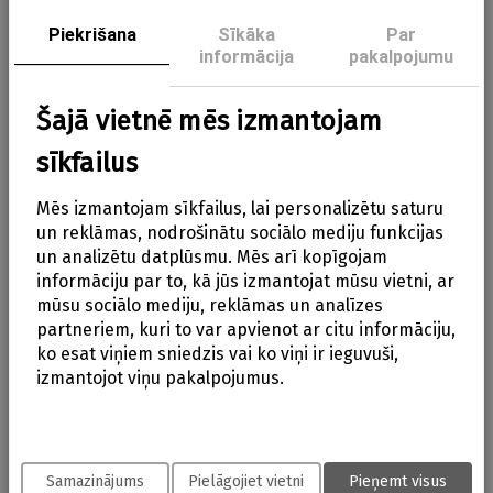
Dodieties piedzīvojumos ar šo jauko koka
Aizve
traktoru, kas sniedz nebeidzamu rotaļu prieku.
Piekrišana
Sīkāka
Par
informācija
pakalpojumu
Maigais zaļais tonis un draudzīgā zemnieka
figūriņa padara spēli īpaši aizraujošu un rosina
Šajā vietnē mēs izmantojam
radošu lomu spēli.
sīkfailus
Traktors lieliski sader kopā ar citiem rotaļu
transportlīdzekļiem, ļaujot veidot vēl
Mēs izmantojam sīkfailus, lai personalizētu saturu
aizraujošākus stāstus un piedzīvojumus. Izturīgā
un reklāmas, nodrošinātu sociālo mediju funkcijas
koka konstrukcija un stingrie gumijas riteņi
un analizētu datplūsmu. Mēs arī kopīgojam
nodrošina stabilu un drošu rotaļāšanos. Ideāla
informāciju par to, kā jūs izmantojat mūsu vietni, ar
izvēle mazajiem pētniekiem, kuri mīl spēlēties un
mūsu sociālo mediju, reklāmas un analīzes
partneriem, kuri to var apvienot ar citu informāciju,
mācīties caur rotaļu.
ko esat viņiem sniedzis vai ko viņi ir ieguvuši,
izmantojot viņu pakalpojumus.
Info
Atsauksmes
Samazinājums
Pielāgojiet vietni
Pieņemt visus