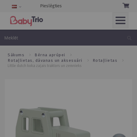
Pieslēgties
Language
Skip
to
Me
Content
sākums
bērna aprūpei
rotaļlietas, dāvanas un aksesuāri
rotaļlietas
little dutch koka zaļais traktors un zemnieks
Skip
to
the
end
of
the
images
gallery