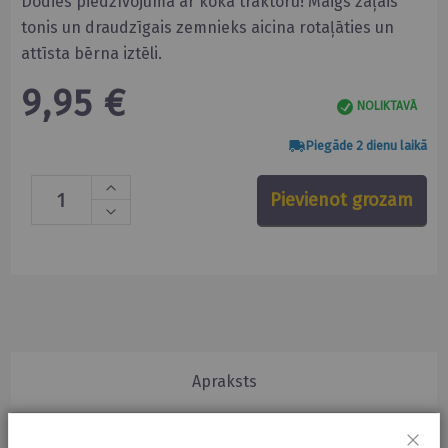
Dodies piedzīvojumā ar koka traktoru! Maigs zaļais
tonis un draudzīgais zemnieks aicina rotaļāties un
attīsta bērna iztēli.
9,95 €
NOLIKTAVĀ
Piegāde 2 dienu laikā
Pievienot grozam
Apraksts