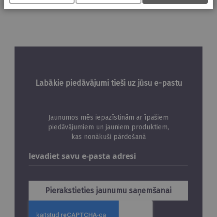
Labākie piedāvājumi tieši uz jūsu e-pastu
Jaunumos mēs iepazīstinām ar īpašiem
piedāvājumiem un jauniem produktiem,
kas nonākuši pārdošanā
Abonējiet
jaunumus
Pierakstieties jaunumu saņemšanai