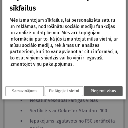
apguvi
sīkfailus
Attīsta bērna motoriku un līdzsvaru
Mēs izmantojam sīkfailus, lai personalizētu saturu
un reklāmas, nodrošinātu sociālo mediju funkcijas
Sniedz lielāku pārliecību kustībās
un analizētu datplūsmu. Mēs arī kopīgojam
Bambusa materiāls palīdz regulēt
informāciju par to, kā jūs izmantojat mūsu vietni, ar
ķermeņa temperatūru
mūsu sociālo mediju, reklāmas un analīzes
partneriem, kuri to var apvienot ar citu informāciju,
Vasarā nodrošina vēsuma sajūtu, ziemā –
ko esat viņiem sniedzis vai ko viņi ir ieguvuši,
siltumu
izmantojot viņu pakalpojumus.
Dabiski antibakteriāls materiāls
Aizsargā ādu no UV starojuma kaitīgās
ietekmes
Samazinājums
Pielāgojiet vietni
Pieņemt visus
Nesatur veselībai kaitīgas vielas
Sertificēts ar Oeko-Tex Standard 100
Iepakojums izgatavots no FSC sertificēta