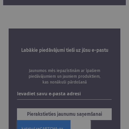
Labākie piedāvājumi tieši uz jūsu e-pastu
Jaunumos mēs iepazīstinām ar īpašiem
piedāvājumiem un jauniem produktiem,
kas nonākuši pārdošanā
Abonējiet
jaunumus
Pierakstieties jaunumu saņemšanai