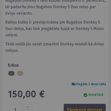
Bugaboo Donkey 5 ratu kulbas komplekts ir paredzēts,
lai padarītu jūsu Bugaboo Donkey 5 Duo ratus par
dvīņu variantu.
Ratiņu kulba ir piestiprināma pie Bugaboo Donkey 5
Duo rāmja, kas tiek piegādāts kopā ar Donkey 5 Mono
ratiem.
Tādā veidā jūs varat izmantot Donkey modeli kā dvīņu
ratiņus.
Krāsa:
Piegāde 2 dienu laikā
150,00 €
NOLIKTAVĀ
Pievienot grozam