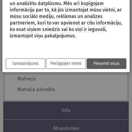
un analizētu datplūsmu. Mēs arī kopīgojam
Ventilējamie caurumi ratiņu korpusā (blīvējami
informāciju par to, kā jūs izmantojat mūsu vietni, ar
ar fuksīnu)
mūsu sociālo mediju, reklāmas un analīzes
partneriem, kuri to var apvienot ar citu informāciju,
Komplaktā iekļauts
ko esat viņiem sniedzis vai ko viņi ir ieguvuši,
izmantojot viņu pakalpojumus.
Ratu kulbas pārvalks
Ratu kulbas piederumi
Ratu kāju pārvalks
Samazinājums
Pielāgojiet vietni
Pieņemt visus
Ratiņu kulbas pamatne
Matracis
Matrača pārvalks
Info
Atsauksmes