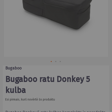
Skip
Bugaboo
to
the
Bugaboo ratu Donkey 5
beginning
of
kulba
the
images
gallery
Esi pirmais, kurš novērtē šo produktu