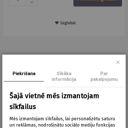
Saglabāt
Apraksts
Aizve
Piekrišana
Sīkāka
Par
informācija
pakalpojumu
Izgatavota no mīkstiem materiāliem
Šajā vietnē mēs izmantojam
Padara jūsu ratiņus lietojamus no dzimšanas
sīkfailus
Viegli piestiprināms pie Donkey 3 Duo rāmja
Pieejams vairākās dažādās krāsās (pēc
Mēs izmantojam sīkfailus, lai personalizētu saturu
un reklāmas, nodrošinātu sociālo mediju funkcijas
pieprasījuma)