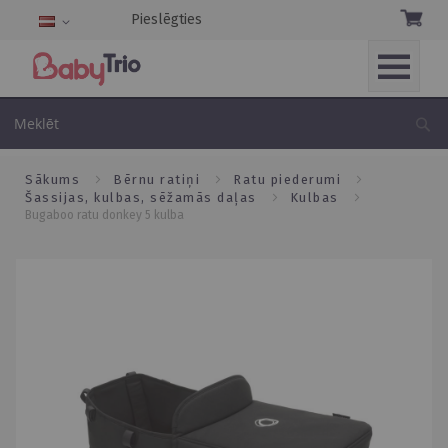
Pieslēgties
Language
Skip
to
Me
Content
sākums
bērnu ratiņi
ratu piederumi
šassijas, kulbas, sēžamās daļas
kulbas
bugaboo ratu donkey 5 kulba
Skip
to
the
end
of
the
images
gallery