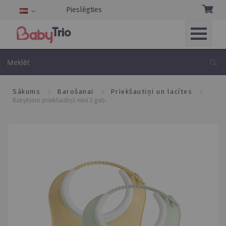
Pieslēgties
Language
Skip
to
Me
Content
sākums
barošanai
priekšautiņi un lacītes
babybjörn priekšautiņš mini 2 gab.
Skip
to
the
end
of
the
images
gallery