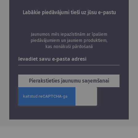
Labākie piedāvājumi tieši uz jūsu e-pastu
Jaunumos mēs iepazīstinām ar īpašiem
piedāvājumiem un jauniem produktiem,
kas nonākuši pārdošanā
Abonējiet
jaunumus
Pierakstieties jaunumu saņemšanai