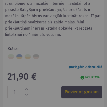
īpaši piemērots mazākiem bērniem. Salīdzinot ar
parasto BabyBjörn priekšautiņu, šis priekšauts ir
mazāks, tāpēc bērns var vieglāk kustināt rokas. Tāpat
priekšautiņš neaizķeras aiz galda malas. Mini
priekšautiņam ir arī mīkstāka apkakle. Paredzēts
lietošanai no 4 mēnešu vecuma.
Krāsa:
Piegāde 2 dienu laikā
21,90 €
NOLIKTAVĀ
Pievienot grozam