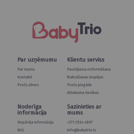
Par uzņēmumu
Klientu serviss
Par mums
Pasūtījuma noformēšana
Kontakti
Maksāšanas iespējas
Preču zīmes
Preču piegāde
Atteikuma tiesības
Noderīga
Sazinieties ar
informācija
mums
Vispārēja informācija
+371 2924 4897
BUJ
info@babytrio.lv