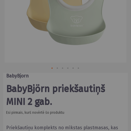
Skip
BabyBjorn
to
the
BabyBjörn priekšautiņš
beginning
of
MINI 2 gab.
the
images
gallery
Esi pirmais, kurš novērtē šo produktu
Priekšautiņu komplekts no mīkstas plastmasas, kas