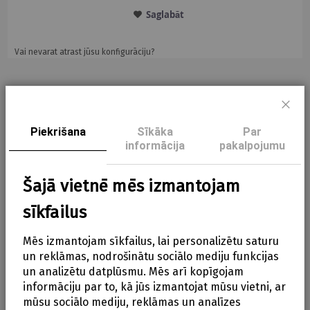
Saglabāt
Vai nevarat atrast jūsu konfigurāciju?
Aizve
Piekrišana
Apraksts
Sīkāka
Par
informācija
pakalpojumu
Apraksts
Šajā vietnē mēs izmantojam
Viegli tīrāms bērnu krūšautiņš
sīkfailus
Izgatavots no ātri žūstošas plastmasas
Mēs izmantojam sīkfailus, lai personalizētu saturu
Pielāgojams izmērs
un reklāmas, nodrošinātu sociālo mediju funkcijas
un analizētu datplūsmu. Mēs arī kopīgojam
Piemērots lietošanai no apmēram 4 mēnešu
informāciju par to, kā jūs izmantojat mūsu vietni, ar
vecuma
mūsu sociālo mediju, reklāmas un analīzes