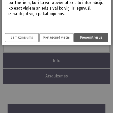
partneriem, kuri to var apvienot ar citu informāciju,
Parametri
ko esat viņiem sniedzis vai ko viņi ir ieguvuši,
izmantojot viņu pakalpojumus.
Izmēri: kakla izmērs 19-32 cm
Materiāls: mīksta plastmasa (PP un TPE)
Pārbaudīti un droši materiāli: atbilst Eiropas un
Samazinājums
Pielāgojiet vietni
Pieņemt visus
ASV standartiem.
Info
Atsauksmes