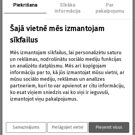
Aizve
Piekrišana
Sīkāka
Par
Piemērots visām pudelēm un burciņām
informācija
pakalpojumu
Regulējama temperatūra pēc nepieciešamības
Šajā vietnē mēs izmantojam
Palete - karstu kārbu un pudeļu pārvietošanai
sīkfailus
LED indikators - norāda, kad ir sasniegta
vēlamā temperatūra
Mēs izmantojam sīkfailus, lai personalizētu saturu
un reklāmas, nodrošinātu sociālo mediju funkcijas
Parametri
un analizētu datplūsmu. Mēs arī kopīgojam
Barošanas avots: 230V / 50Hz
informāciju par to, kā jūs izmantojat mūsu vietni, ar
mūsu sociālo mediju, reklāmas un analīzes
Izmēri: 14,5 x 17 x 14,5 cm
partneriem, kuri to var apvienot ar citu informāciju,
ko esat viņiem sniedzis vai ko viņi ir ieguvuši,
izmantojot viņu pakalpojumus.
Info
Atsauksmes
Samazinājums
Pielāgojiet vietni
Pieņemt visus