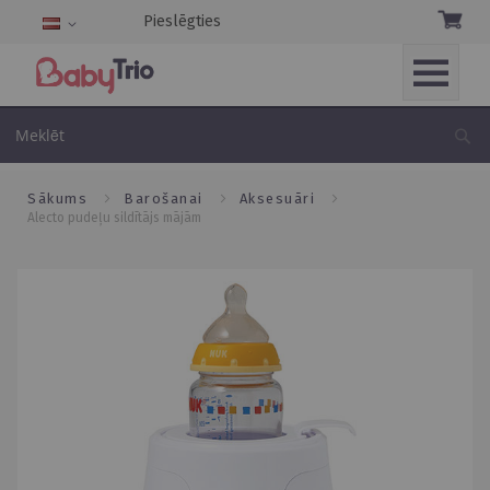
Pieslēgties
Language
Skip
to
Me
Content
sākums
barošanai
aksesuāri
alecto pudeļu sildītājs mājām
Skip
to
the
end
of
the
images
gallery