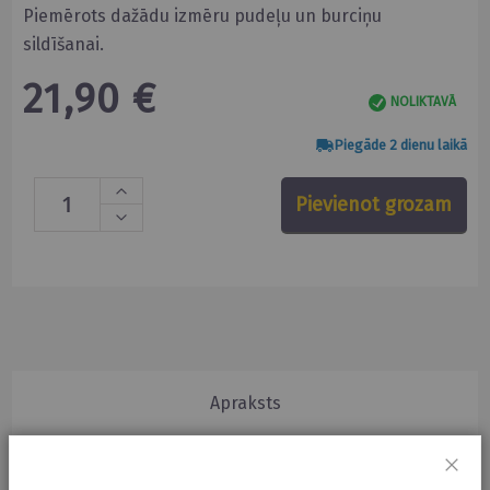
Piemērots dažādu izmēru pudeļu un burciņu
sildīšanai.
21,90 €
NOLIKTAVĀ
Piegāde 2 dienu laikā
Pievienot grozam
Apraksts
Apraksts