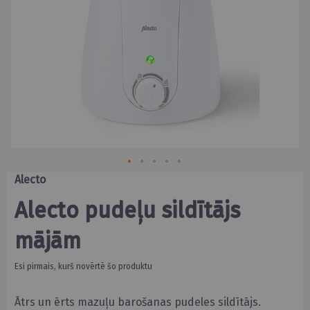
Skip
Alecto
to
the
Alecto pudeļu sildītājs
beginning
of
mājām
the
images
gallery
Esi pirmais, kurš novērtē šo produktu
Ātrs un ērts mazuļu barošanas pudeles sildītājs.