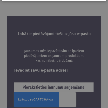
Labākie piedāvājumi tieši uz jūsu e-pastu
Jaunumos mēs iepazīstinām ar īpašiem
piedāvājumiem un jauniem produktiem,
kas nonākuši pārdošanā
Abonējiet
jaunumus
Pierakstieties jaunumu saņemšanai