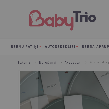
Skip
to
Content
BĒRNU RATIŅI
AUTOSĒDEKLĪŠI
BĒRNA APRŪP
sākums
barošanai
aksesuāri
mushie galda 
Skip
to
the
end
of
the
images
gallery