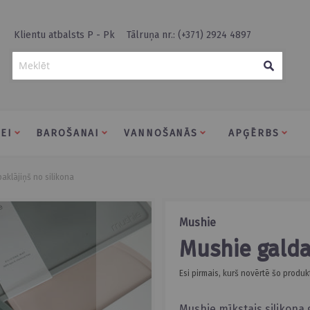
Klientu atbalsts P - Pk
Tālruņa nr.: (+371) 2924 4897
Meklēt
EI
BAROŠANAI
VANNOŠANĀS
APĢĒRBS
paklājiņš no silikona
Mushie
Mushie gald
Esi pirmais, kurš novērtē šo produk
Mushie mīkstais silikona 