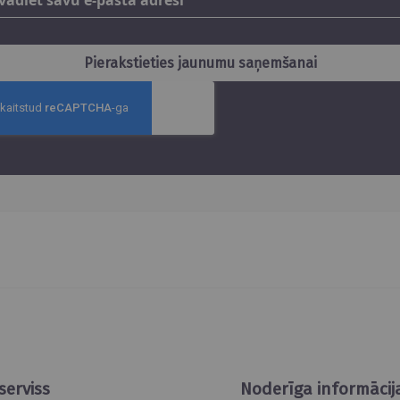
jaunumus
Pierakstieties jaunumu saņemšanai
serviss
Noderīga informācij