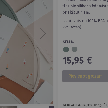
tīru. Šie silikona ēdamist
priekšautiņiem.
Izgatavots no 100% BPA un
kvalitātes).
Krāsa:
15,95 €
Pievienot grozam
Vai nevarat atrast jūsu konfigurāci