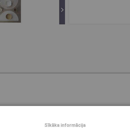
euzsūc ūdeni
Sīkāka informācija