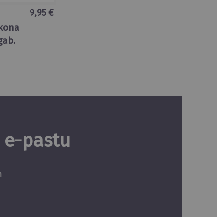
9,95 €
ikona
gab.
u e-pastu
m