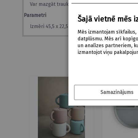
Var mazgāt trauku mazgājamā mašīnā
Parametri
Šajā vietnē mēs i
Izmēri 45,5 x 22,5 cm (platums, dziļums)
Mēs izmantojam sīkfailus, 
datplūsmu. Mēs arī kopīgoj
un analīzes partneriem, kur
izmantojot viņu pakalpoju
Samazinājums