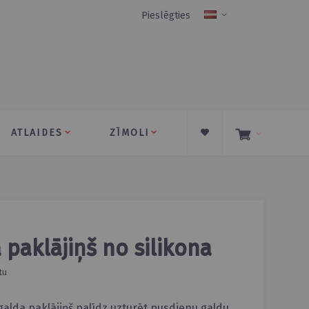
Pieslēgties
Language
ATLAIDES
ZĪMOLI
a paklājiņš no silikona
tu
galda paklājiņš palīdz uzturēt pusdienu galdu