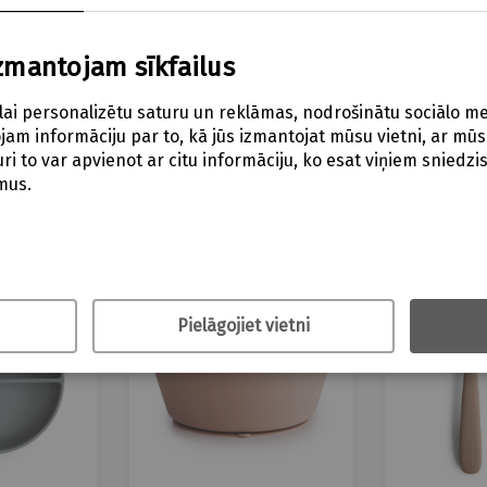
zmantojam sīkfailus
lai personalizētu saturu un reklāmas, nodrošinātu sociālo me
am informāciju par to, kā jūs izmantojat mūsu vietni, ar mūs
i to var apvienot ar citu informāciju, ko esat viņiem sniedzis v
mus.
Saistītie produkti
Pielāgojiet vietni