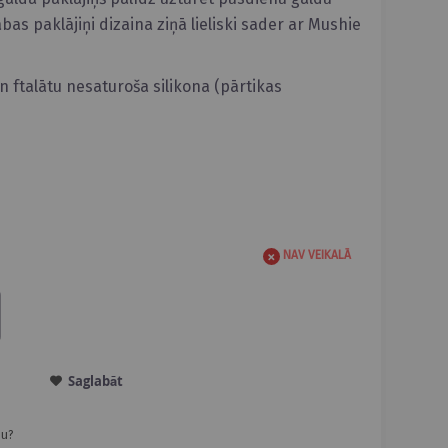
abas paklājiņi dizaina ziņā lieliski sader ar Mushie
 ftalātu nesaturoša silikona (pārtikas
NAV VEIKALĀ
Saglabāt
ju?