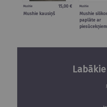
15,00 €
Mushie
Mushie
Mushie kausiņš
Mushie silik
paplāte ar
piesūcekņiem
Labākie 