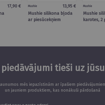
17,90 €
13,95 €
Mushie
Mushie
ona
Mushie silikona bļoda
Mushie sil
ar piesūcekņiem
karotes, 2 
piedāvājumi tieši uz jūs
Jaunumos mēs iepazīstinām ar īpašiem piedāvājumie
un jauniem produktiem, kas nonākuši pārdošanā
Abonējiet