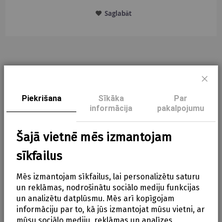
Saglabāt
Apraksts
Aizve
Piekrišana
Sīkāka
Par
informācija
pakalpojumu
Apraksts
Šajā vietnē mēs izmantojam
Parametri
sīkfailus
Kolekcija: Sailors Bay
Mēs izmantojam sīkfailus, lai personalizētu saturu
Izmēri: 12,0 x 6,0 cm
un reklāmas, nodrošinātu sociālo mediju funkcijas
Materiāls: plastmasa
un analizētu datplūsmu. Mēs arī kopīgojam
informāciju par to, kā jūs izmantojat mūsu vietni, ar
Vecums: 4+ mēneši
mūsu sociālo mediju, reklāmas un analīzes