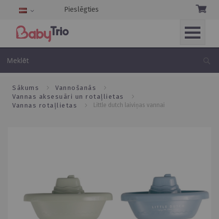
Pieslēgties
Language
Skip
to
Me
Content
sākums
vannošanās
vannas aksesuāri un rotaļlietas
vannas rotaļlietas
little dutch laiviņas vannai
Skip
to
the
end
of
the
images
gallery