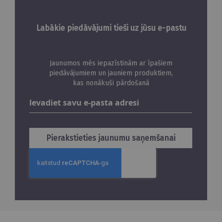
Labākie piedāvājumi tieši uz jūsu e-pastu
Jaunumos mēs iepazīstinām ar īpašiem
piedāvājumiem un jauniem produktiem,
kas nonākuši pārdošanā
Abonējiet
jaunumus
Pierakstieties jaunumu saņemšanai