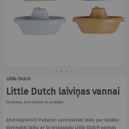
Skip
Little Dutch
to
the
Little Dutch laiviņas vannai
beginning
of
the
Esi pirmais, kurš novērtē šo produktu
images
gallery
Ahoi kapteinis! Padariet vannošanās laiku par labāko
diennakts laiku ar šo ieskaujošo Little Dutch vannas