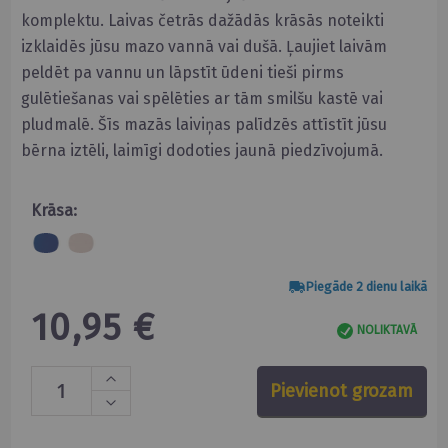
komplektu. Laivas četrās dažādās krāsās noteikti
izklaidēs jūsu mazo vannā vai dušā. Ļaujiet laivām
peldēt pa vannu un lāpstīt ūdeni tieši pirms
gulētiešanas vai spēlēties ar tām smilšu kastē vai
pludmalē. Šīs mazās laiviņas palīdzēs attīstīt jūsu
bērna iztēli, laimīgi dodoties jaunā piedzīvojumā.
Krāsa:
Piegāde 2 dienu laikā
10,95 €
NOLIKTAVĀ
Pievienot grozam