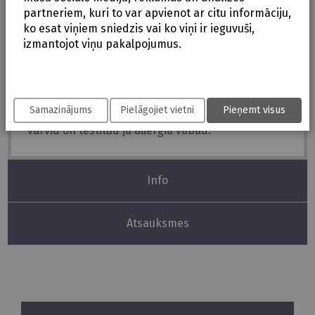
Standarts: EN-71-1-2-3
partneriem, kuri to var apvienot ar citu informāciju,
ko esat viņiem sniedzis vai ko viņi ir ieguvuši,
izmantojot viņu pakalpojumus.
Little Dutch mänguasjad on toodetud
Samazinājums
Pielāgojiet vietni
Pieņemt visus
kvaliteetsest materjalist ning kõik kasutatud
värvid on testitud ja allergia vabad.
Info
Atsauksmes