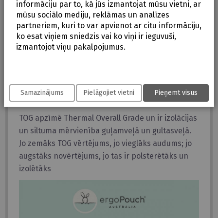
informāciju par to, kā jūs izmantojat mūsu vietni, ar
Materiāls: 95% organiskā kokvilna, 5% elastāns
mūsu sociālo mediju, reklāmas un analīzes
Parametri
partneriem, kuri to var apvienot ar citu informāciju,
ko esat viņiem sniedzis vai ko viņi ir ieguvuši,
Paredzēts bērniem vecumā no 3-6 mēnešiem
izmantojot viņu pakalpojumus.
(garums 62-68 cm)
Kokona izmēri 23 x 70 cm (krūškurvja platums,
garums)
Samazinājums
Pielāgojiet vietni
Pieņemt visus
Kas ir TOG simbols?
TOG apzīmē Thermal Overall Grade un ir izolācijas
un siltuma mērvienība guļamveļā un gultasveļā.
Jo zemāks TOG vērtējums, jo vieglāks audums; jo
augstāks novērtējums, jo tas ir polsterētāks un
izolētāks