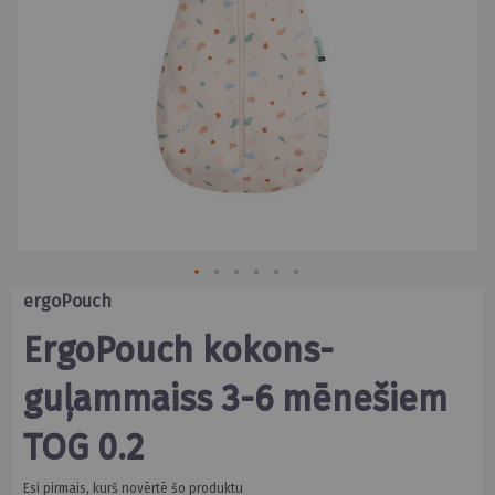
Skip
ergoPouch
to
the
ergoPouch kokons-
beginning
of
guļammaiss 3-6 mēnešiem
the
images
gallery
TOG 0.2
Esi pirmais, kurš novērtē šo produktu