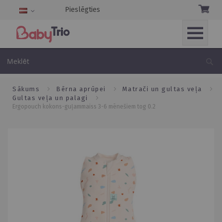
Pieslēgties
Language
Skip
to
Me
Content
sākums
bērna aprūpei
matrači un gultas veļa
gultas veļa un palagi
ergopouch kokons-guļammaiss 3-6 mēnešiem tog 0.2
Skip
to
the
end
of
the
images
gallery