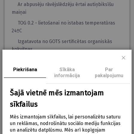
Ar abpusēju rāvējslēdzēju ērtai autiņbiksīšu
maiņai
TOG 0.2 - lietošanai no istabas temperatūras
24ºC
Izgatavota no GOTS sertificētas organiskās
kokvilnas
Audums ir pietiekami izturīgs, lai ierobežotu
Aizve
pārsteiguma refleksu, vienlaikus ļaujot izstiepties
Piekrišana
Sīkāka
Par
un kustēties veselīgai augšanai
informācija
pakalpojumu
Iekrāvēji uz roku izgriezumiem, lai padarītu
Šajā vietnē mēs izmantojam
kokonu ērtu guļammaisu
sīkfailus
Nomierina bērnu un sniedz drošības sajūtu
Var mazgāt veļasmašīnā
Mēs izmantojam sīkfailus, lai personalizētu saturu
un reklāmas, nodrošinātu sociālo mediju funkcijas
Izgatavots no netoksiskiem materiāliem
un analizētu datplūsmu. Mēs arī kopīgojam