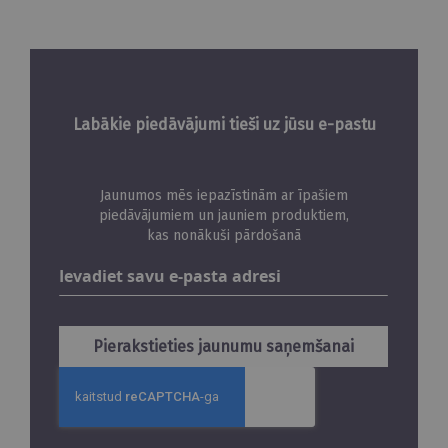
Labākie piedāvājumi tieši uz jūsu e-pastu
Jaunumos mēs iepazīstinām ar īpašiem
piedāvājumiem un jauniem produktiem,
kas nonākuši pārdošanā
Abonējiet
jaunumus
Pierakstieties jaunumu saņemšanai